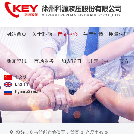
网站首页
关于科源
产品中心
生产制造
质量保证
新闻资讯
市场服务
加入我们
开云（中国）官方
中文版
English
Русский язык
您好，您当前所在的位置：
首页
产品中心