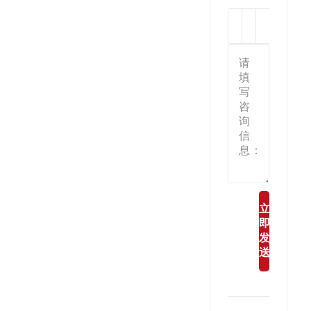
立
即
发
送