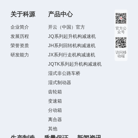
关于科源
产品中心
企业简介
开云（中国）官方
官方公
众号
发展历程
JQ系列起升机构减速机
荣誉资质
JH系列回转机构减速机
访问移
研发能力
JX系列行走机构减速机
动端
JQTK系列起升机构减速机
湿式非公路车桥
湿式制动器
齿轮箱
变速箱
分动箱
离合器
其他
生产制造
质量保证
新闻资讯