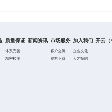
造
质量保证
新闻资讯
市场服务
加入我们
开云（
体系完善
客户交流
企业文化
精密检测
资料下载
人才招聘