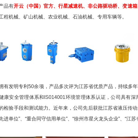
产品有
开云（中国）官方、行星减速机、非公路驱动桥、变速箱
工程机械、矿山机械、农业机械、石油机械、专用车辆等。
拥有发明专利50余项，产品多次评为江苏省优质产品，持续多年获IS
健康安全管理体系和IS014001环境管理体系认证，公司具
的检验手段和测试能力。近年来，公司先后获批江苏省液压传动元
先进单位”、“重合同守信用单位”、“徐州市星火龙头企业”、“江