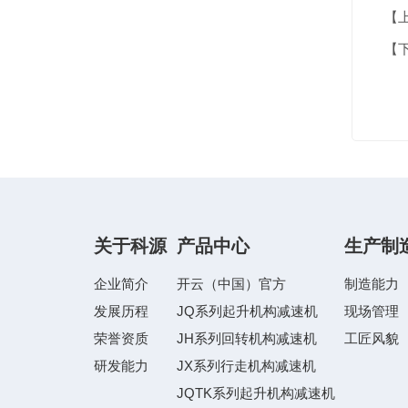
【上
【
关于科源
产品中心
生产制
企业简介
开云（中国）官方
制造能力
发展历程
JQ系列起升机构减速机
现场管理
荣誉资质
JH系列回转机构减速机
工匠风貌
研发能力
JX系列行走机构减速机
JQTK系列起升机构减速机