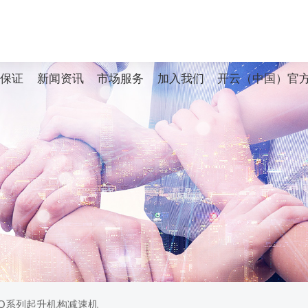
保证
新闻资讯
市场服务
加入我们
开云（中国）官
JQ系列起升机构减速机