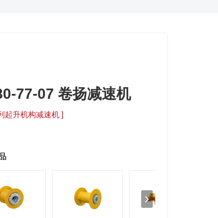
80-77-07 卷扬减速机
系列起升机构减速机 ]
品