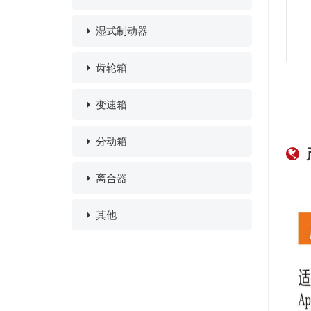
湿式制动器
齿轮箱
变速箱
分动箱
离合器
其他