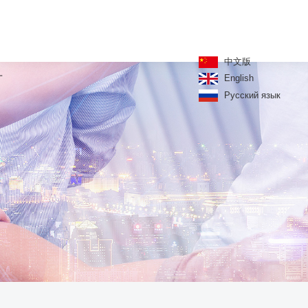
中文版
方
English
Русский язык