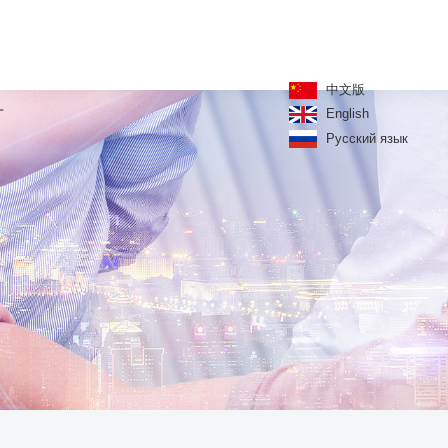
中文版
方
English
Русский язык