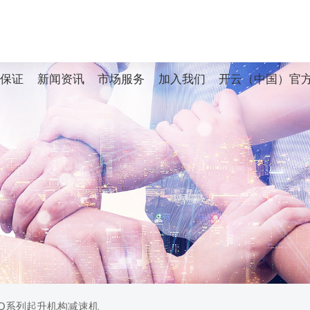
保证
新闻资讯
市场服务
加入我们
开云（中国）官
JQ系列起升机构减速机