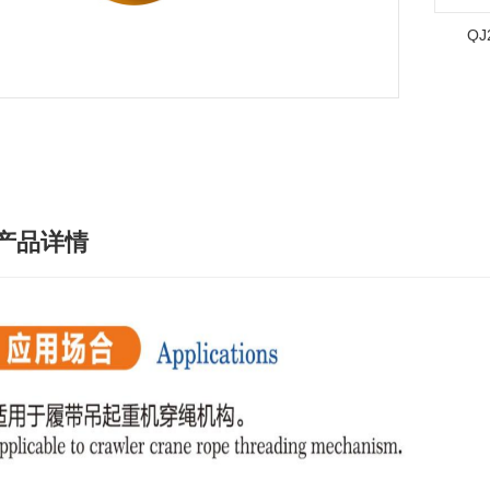
JQ系列卷扬减速机
QJ
产品详情