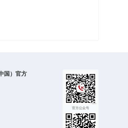
中国）官方
官方公众号