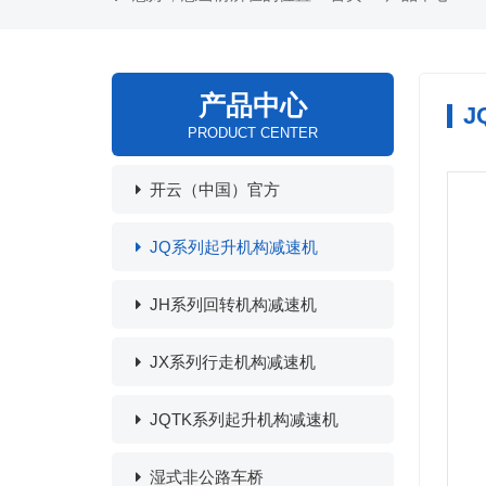
产品中心
J
PRODUCT CENTER
开云（中国）官方
JQ系列起升机构减速机
JH系列回转机构减速机
JX系列行走机构减速机
JQTK系列起升机构减速机
湿式非公路车桥