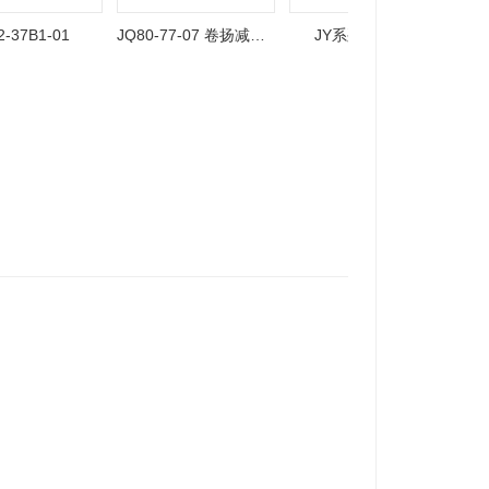
2-37B1-01
JQ80-77-07 卷扬减速机
JY系列液压绞盘
YJ