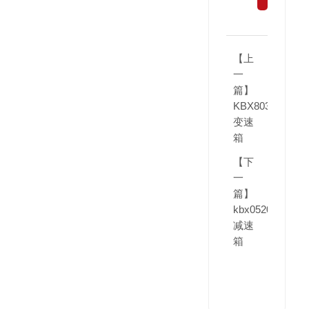
【上
一
篇】
KBX8032
变速
箱
【下
一
篇】
kbx0520
减速
箱