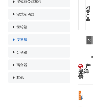
湿式非公路车桥
相
关
湿式制动器
产
品
齿轮箱
变速箱
分动箱
KBX8031A变速箱
KBX803
离合器
产
品详
情
其他