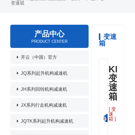
变速箱
产品中心
变速
PRODUCT CENTER
箱
开云（中国）官方
KBX8
JQ系列起升机构减速机
变
速
JH系列回转机构减速机
箱
JX系列行走机构减速机
[ 变
速
箱 ]
JQTK系列起升机构减速机