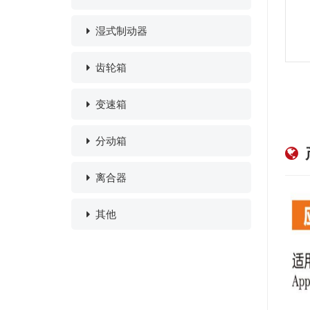
湿式制动器
齿轮箱
变速箱
分动箱
离合器
其他