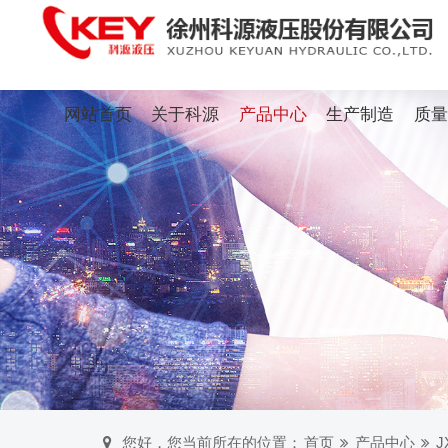
网站首页
关于科源
产品中心
生产制造
质量
您好，您当前所在的位置：
首页
产品中心