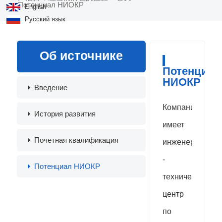
Потенциал НИОКР
English
Русский язык
Об источнике
Потенциал
НИОКР
Введение
Компания
История развития
имеет
Почетная квалификация
инженерно
-
Потенциал НИОКР
технический
центр
по