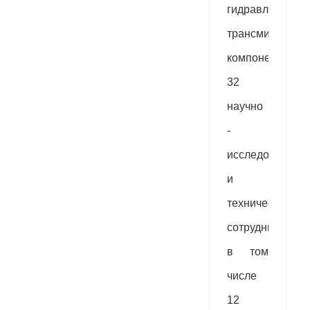
гидравлически
трансмиссионн
компонентам,
32
научно
-
исследовательс
и
технических
сотрудника,
в том
числе
12