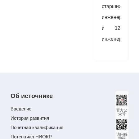
старших
инженеров
и 12
инженеров.
Об источнике
Введение
官方公
众号
История развития
Почетная квалификация
访问移
Потенциал НИОКР
动端