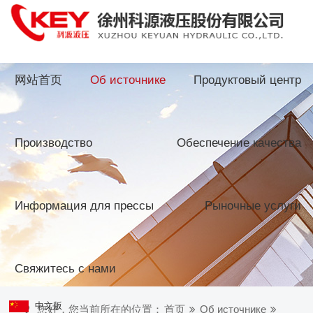
网站首页
Об источнике
Продуктовый центр
Производство
Обеспечение качества
Информация для прессы
Рыночные услуги
Свяжитесь с нами
中文版
您好，您当前所在的位置：
首页
Об источнике