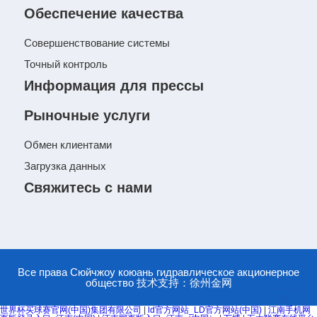
Обеспечение качества
Совершенствование системы
Точный контроль
Информация для прессы
Рыночные услуги
Обмен клиентами
Загрузка данных
Свяжитесь с нами
Все права Сюйчжоу коюань гидравлическое акционерное
общество
技术支持：
徐州金网
世界杯买球赛官网(中国)集团有限公司
|
ld官方网站_LD官方网站(中国)
|
江南手机网